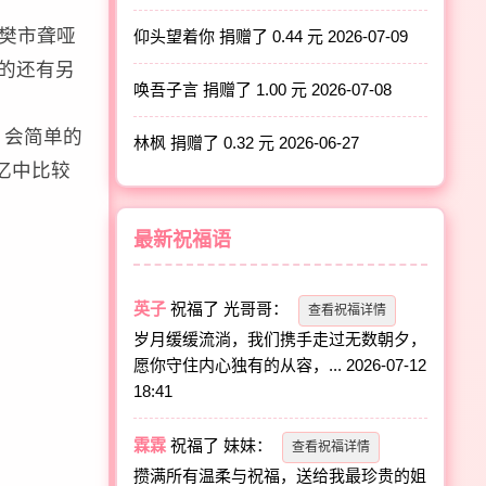
樊市聋哑
仰头望着你 捐赠了 0.44 元
2026-07-09
的还有另
唤吾子言 捐赠了 1.00 元
2026-07-08
。会简单的
林枫 捐赠了 0.32 元
2026-06-27
忆中比较
最新祝福语
英子
祝福了
光哥哥
：
查看祝福详情
岁月缓缓流淌，我们携手走过无数朝夕，
愿你守住内心独有的从容，...
2026-07-12
18:41
霖霖
祝福了
妹妹
：
查看祝福详情
攒满所有温柔与祝福，送给我最珍贵的姐