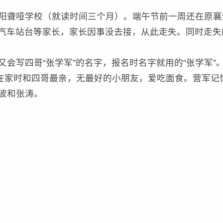
襄阳聋哑学校（就读时间三个月）。端午节前一周还在原襄
去汽车站台等家长，家长因事没去接，从此走失。同时走失
又会写四哥“张学军”的名字，报名时名字就用的“张学军”
在家时和四哥最亲，无最好的小朋友，爱吃面食。营军记
波和张涛。