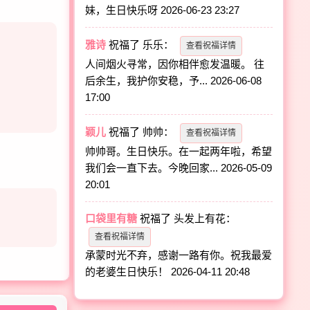
妹，生日快乐呀
2026-06-23 23:27
雅诗
祝福了
乐乐
：
查看祝福详情
人间烟火寻常，因你相伴愈发温暖。 往
后余生，我护你安稳，予...
2026-06-08
17:00
颖儿
祝福了
帅帅
：
查看祝福详情
帅帅哥。生日快乐。在一起两年啦，希望
我们会一直下去。今晚回家...
2026-05-09
20:01
口袋里有糖
祝福了
头发上有花
：
查看祝福详情
承蒙时光不弃，感谢一路有你。祝我最爱
的老婆生日快乐！
2026-04-11 20:48