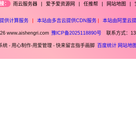
接：
雨云服务器
|
爱予爱资源网
|
任推帮
|
网站地图
|
提供计算服务
|
本站由多吉云提供CDN服务
|
本站由阿里云
6 www.aishengri.com
豫ICP备2025118890号
联系方式：1390
统 - 用心制作-用爱管理 - 快来留言指手画脚
百度统计
网站地