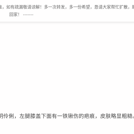
原文为准，如有疏漏敬请谅解！多一次转发，多一份希望，恳请大家帮忙扩散，
回家！ -------
聪明伶俐，左腿膝盖下面有一铁锹伤的疤痕，皮肤略显粗糙