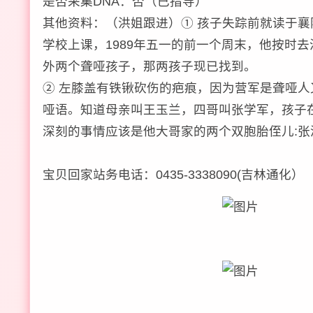
是否采集DNA：否（已指导）
其他资料：（洪姐跟进）① 孩子失踪前就读于
学校上课，1989年五一的前一个周末，他按时
外两个聋哑孩子，那两孩子现已找到。
② 左膝盖有铁锹砍伤的疤痕，因为营军是聋哑人
哑语。知道母亲叫王玉兰，四哥叫张学军，孩子
深刻的事情应该是他大哥家的两个双胞胎侄儿:张
宝贝回家站务电话：0435-3338090(吉林通化）