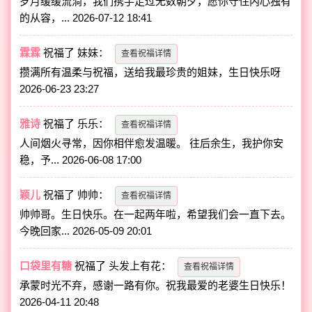
岁月缓缓流淌，我们携手走过无数朝夕，愿你守住内心独有
的从容，...
2026-07-12 18:41
霖霖
祝福了
妹妹
：
查看祝福详情
攒满所有温柔与祝福，送给我最珍贵的姐妹，生日快乐呀
2026-06-23 23:27
雅诗
祝福了
乐乐
：
查看祝福详情
人间烟火寻常，因你相伴愈发温暖。 往后余生，我护你安
稳，予...
2026-06-08 17:00
颖儿
祝福了
帅帅
：
查看祝福详情
帅帅哥。生日快乐。在一起两年啦，希望我们会一直下去。
今晚回家...
2026-05-09 20:01
口袋里有糖
祝福了
头发上有花
：
查看祝福详情
承蒙时光不弃，感谢一路有你。祝我最爱的老婆生日快乐！
2026-04-11 20:48