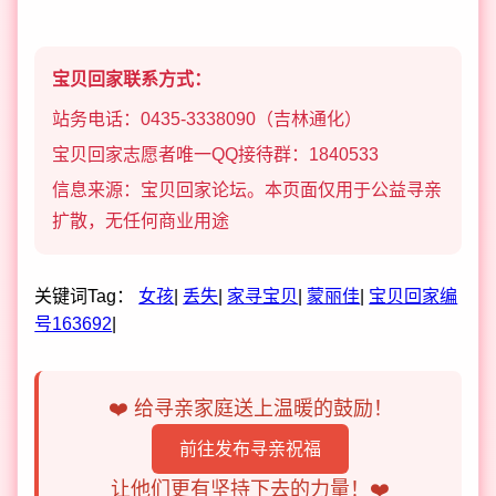
宝贝回家联系方式：
站务电话：0435-3338090（吉林通化）
宝贝回家志愿者唯一QQ接待群：1840533
信息来源：宝贝回家论坛。本页面仅用于公益寻亲
扩散，无任何商业用途
关键词Tag：
女孩
|
丢失
|
家寻宝贝
|
蒙丽佳
|
宝贝回家编
号163692
|
❤️ 给寻亲家庭送上温暖的鼓励！
前往发布寻亲祝福
让他们更有坚持下去的力量！❤️