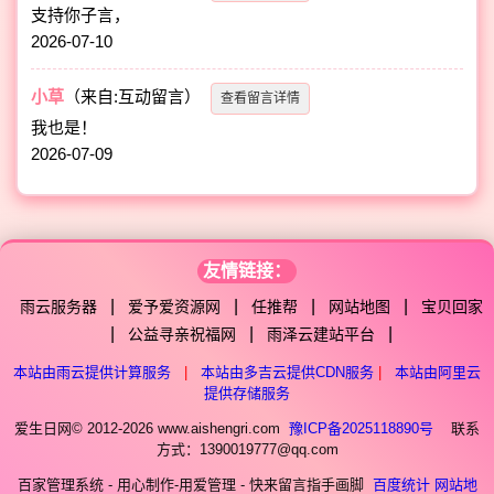
支持你子言，
2026-07-10
小草
（来自:互动留言）
查看留言详情
我也是！
2026-07-09
友情链接：
|
|
|
|
雨云服务器
爱予爱资源网
任推帮
网站地图
宝贝回家
|
|
|
公益寻亲祝福网
雨泽云建站平台
本站由雨云提供计算服务
|
本站由多吉云提供CDN服务
|
本站由阿里云
提供存储服务
爱生日网© 2012-2026 www.aishengri.com
豫ICP备2025118890号
联系
方式：1390019777@qq.com
百家管理系统 - 用心制作-用爱管理 - 快来留言指手画脚
百度统计
网站地