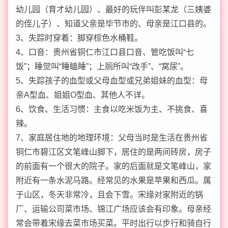
幼儿园（育才幼儿园）、最好的玩伴叫彭某龙（三姨婆
的侄儿子）、知道父亲是毕节市的、母亲是江口县的。
3、失踪时穿着：脚穿棕色水桶鞋。
4、口音：贵州省铜仁市江口县口音、管吃饭叫“七
饭”；睡觉叫“睡瞌睡”；上厕所叫“改手”、“窝尿”。
5、失踪孩子的血型或父母血型或兄弟姐妹的血型：母
亲A型血、姐姐O型血、其他人不详。
6、饮食、生活习惯：主食以吃米饭为主、不挑食、喜
辣。
7、家庭居住地的地理环境：父母当时是生活在贵州省
铜仁市碧江区文笔峰山脚下，居住的是两间砖房，房子
的前面有一个很大的院子。家的后面就是文笔峰山，家
附近有一条水泥马路。经常见的水果是苹果和西瓜。属
于山区，冬天非常冷，且会下雪。宋缘对家附近的锅
厂、运输公司菜市场、锦江广场应该会有印象。母亲经
常会带着宋缘去菜市场买菜。平时出行以步行和骑自行