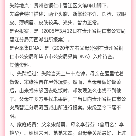
失踪地点：贵州省铜仁市碧江区文笔峰山脚下。
失踪者特征描述：两个头旋、断掌纹不详、圆脸、双眼
皮、薄嘴唇、皮肤较黑、光头、智力正常。
是否报案：是（2005年3月12日在贵州省铜仁市公安局
碧江分局河西派出所报案）。
是否采集DNA：是（2020年左右父母分别在贵州省铜
仁市公安局和毕节市公安局采集DNA）入库待查。
其他资料：
1、失踪经过：失踪当天上午十点钟，母亲在屋里忙着
做饭，宋缘独自在屋外玩耍。然而，当母亲做好饭菜
后，出来找宋缘回去吃饭时，却发现怎么也找不到他
了。父母在多方寻找未果后，于当日向贵州省铜仁市公
安局碧江分局河西派出所进行报案。宋缘至今下落不
明。
2、家庭成员：父亲宋帮勇、母亲李芬芬（曾用名：李
艳华）、姐姐宋因、弟弟宋杰。跟母亲关系最好、上过