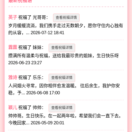
最新祝福语
英子
祝福了
光哥哥
：
查看祝福详情
岁月缓缓流淌，我们携手走过无数朝夕，愿你守住内心独有
的从容，...
2026-07-12 18:41
霖霖
祝福了
妹妹
：
查看祝福详情
攒满所有温柔与祝福，送给我最珍贵的姐妹，生日快乐呀
2026-06-23 23:27
雅诗
祝福了
乐乐
：
查看祝福详情
人间烟火寻常，因你相伴愈发温暖。 往后余生，我护你安
稳，予...
2026-06-08 17:00
颖儿
祝福了
帅帅
：
查看祝福详情
帅帅哥。生日快乐。在一起两年啦，希望我们会一直下去。
今晚回家...
2026-05-09 20:01