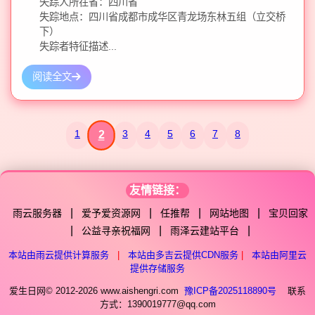
失踪人所在省：四川省
失踪地点：四川省成都市成华区青龙场东林五组（立交桥
下）
失踪者特征描述...
阅读全文
1
3
4
5
6
7
8
2
友情链接：
|
|
|
|
雨云服务器
爱予爱资源网
任推帮
网站地图
宝贝回家
|
|
|
公益寻亲祝福网
雨泽云建站平台
本站由雨云提供计算服务
|
本站由多吉云提供CDN服务
|
本站由阿里云
提供存储服务
爱生日网© 2012-2026 www.aishengri.com
豫ICP备2025118890号
联系
方式：1390019777@qq.com