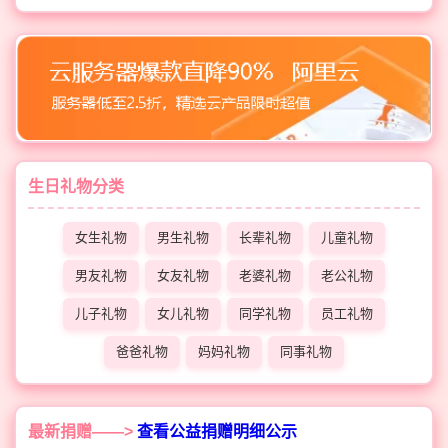
生日礼物分类
女生礼物
男生礼物
长辈礼物
儿童礼物
男友礼物
女友礼物
老婆礼物
老公礼物
儿子礼物
女儿礼物
同学礼物
员工礼物
爸爸礼物
妈妈礼物
同事礼物
最新捐赠——>
查看公益捐赠明细公示