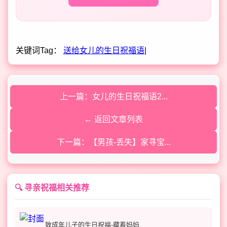
关键词Tag：
送给女儿的生日祝福语
|
上一篇：女儿的生日祝福语2...
← 返回文章列表
下一篇：【男孩-丢失】家寻宝...
🔍 寻亲祝福相关推荐
致成年儿子的生日祝福-藏着妈妈