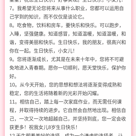
7。我希望无论您将来从事什么职业，您都可以运用自
己学到的知识，而不仅仅是谈论它。
8。吃食物，饮料和房车，要快乐和快乐。可以跑步，
入睡，坚强健康。知道感冒，知道温暖，知道温暖，和
谐，变得美丽和快乐。生日快乐，我的朋友，很高兴和
你在一起。生日快乐，小女儿！
9。您将逐渐成长，尤其是在未来十年中，您将不可避
免地进入青春期。愿你一切顺利，愿天堂快乐，保护你
好。
10。从今天开始，您的思想和想法将逐渐变得成熟和
稳定，您的生活将随着新的光彩开始闪耀。
11。相信自己，踏上每一次家庭作业，而无需任何课
程，并取得持续的进步。它自然会自然地出现。相信自
己，一次又一次地超越自己，并坚持到底，您一定会收
获更多！祝我女儿8岁生日快乐！
12.天生朝着美好的选择，成为一个谦虚的选择者，让