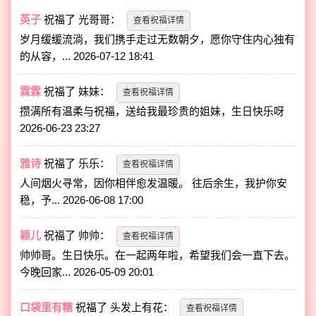
英子
祝福了
光哥哥
：
查看祝福详情
岁月缓缓流淌，我们携手走过无数朝夕，愿你守住内心独有
的从容，...
2026-07-12 18:41
霖霖
祝福了
妹妹
：
查看祝福详情
攒满所有温柔与祝福，送给我最珍贵的姐妹，生日快乐呀
2026-06-23 23:27
雅诗
祝福了
乐乐
：
查看祝福详情
人间烟火寻常，因你相伴愈发温暖。 往后余生，我护你安
稳，予...
2026-06-08 17:00
颖儿
祝福了
帅帅
：
查看祝福详情
帅帅哥。生日快乐。在一起两年啦，希望我们会一直下去。
今晚回家...
2026-05-09 20:01
口袋里有糖
祝福了
头发上有花
：
查看祝福详情