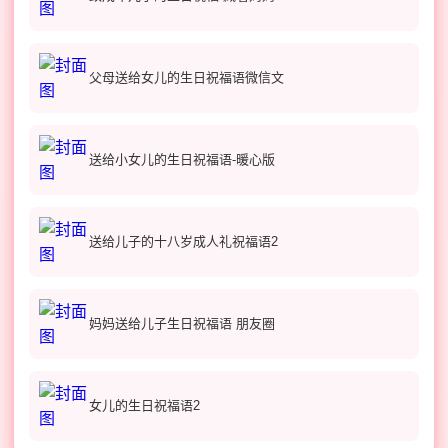
父母送给女儿的生日祝福语微信文
送给小女儿的生日祝福语-暖心版
送给儿子的十八岁成人礼祝福语2
妈妈送给儿子生日祝福语 朋友圈
女儿的生日祝福语2