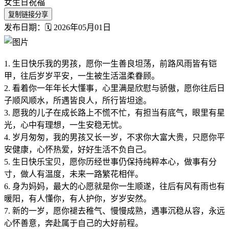
女生日祝福
复制链接分享
发布日期：🗓️ 2026年05月01日
1. 生日快乐我的男孩，愿你一生善良坦荡，前路风雨皆有铠
甲，往后岁岁平安，一生被生活温柔眷顾。
2. 看着你一年年长大懂事，心里满是欣慰与骄傲，愿你往后日
子顺风顺水，所遇皆良人，所行皆坦途。
3. 愿我的儿子在成长路上不慌不忙，有担当有底气，眼里有星
光，心中有理想，一生安稳无忧。
4. 岁月匆匆，我的男孩又长一岁，不求你大富大贵，只愿你平
安健康，心怀热爱，好好生活不负自己。
5. 生日快乐宝贝，愿你历经世事仍保持纯粹本心，做事有分
寸，做人有温度，未来一路繁花相伴。
6. 身为妈妈，最大的心愿就是你一生顺遂，往后有风有雨也有
暖阳，有人懂你，有人护你，岁岁安然。
7. 新的一岁，愿你褪去稚气、慢慢成熟，遇事沉稳从容，永远
心怀善意，奔赴属于自己的大好前程。