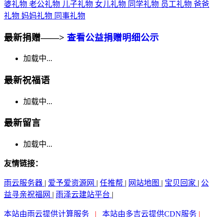
婆礼物
老公礼物
儿子礼物
女儿礼物
同学礼物
员工礼物
爸爸
礼物
妈妈礼物
同事礼物
最新捐赠——>
查看公益捐赠明细公示
加载中...
最新祝福语
加载中...
最新留言
加载中...
友情链接：
雨云服务器
|
爱予爱资源网
|
任推帮
|
网站地图
|
宝贝回家
|
公
益寻亲祝福网
|
雨泽云建站平台
|
本站由雨云提供计算服务
|
本站由多吉云提供CDN服务
|