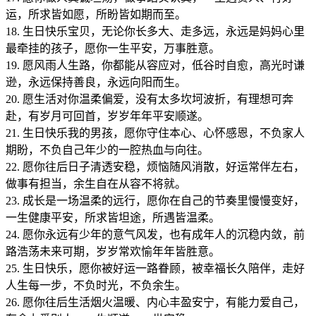
运，所求皆如愿，所盼皆如期而至。
18. 生日快乐宝贝，无论你长多大、走多远，永远是妈妈心里
最牵挂的孩子，愿你一生平安，万事胜意。
19. 愿风雨人生路，你都能从容应对，低谷时自愈，高光时谦
逊，永远保持善良，永远向阳而生。
20. 愿生活对你温柔偏爱，没有太多坎坷波折，有理想可奔
赴，有岁月可回首，岁岁年年平安顺遂。
21. 生日快乐我的男孩，愿你守住本心、心怀感恩，不负家人
期盼，不负自己年少的一腔热血与向往。
22. 愿你往后日子清透安稳，烦恼随风消散，好运常伴左右，
做事有担当，余生自在从容不将就。
23. 成长是一场温柔的远行，愿你在自己的节奏里慢慢变好，
一生健康平安，所求皆坦途，所遇皆温柔。
24. 愿你永远有少年的意气风发，也有成年人的沉稳内敛，前
路浩荡未来可期，岁岁常欢愉年年皆胜意。
25. 生日快乐，愿你被好运一路眷顾，被幸福长久陪伴，走好
人生每一步，不负时光，不负余生。
26. 愿你往后生活烟火温暖、内心丰盈安宁，有能力爱自己，