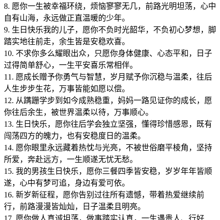
8. 愿你一生被幸福环绕，烦恼寥寥无几，前路光明坦荡，心中
自有山海，永远做正直温暖的少年。
9. 生日快乐我的儿子，愿你不负时光韶华，不负初心梦想，脚
踏实地往前走，余生皆是安稳欢喜。
10. 不求你多么耀眼出众，只愿你身体健康、心态平和，日子
过得简单舒心，一生平安喜乐常相伴。
11. 愿成长赠予你勇气与智慧，岁月赋予你沉稳与温柔，往后
人生步步生花，万事皆能如愿以偿。
12. 从蹒跚学步到如今成熟稳重，妈妈一路见证你的成长，愿
你往后余生，被世界温柔以待，万事顺心。
13. 生日快乐，愿你往后学会独立坚强，懂得珍惜感恩，既有
闯荡四方的魄力，也有安稳度日的温柔。
14. 愿你眼里永远藏着热忱与光亮，不被世俗磨平棱角，坚持
所爱，奔赴远方，一生顺遂无忧无愁。
15. 我的男孩生日快乐，愿你三餐四季皆安稳，岁岁年年皆顺
遂，心中有梦可追，身边有爱可依。
16. 新岁新征程，愿你告别过往所有遗憾，带着热爱继续前
行，前路漫漫皆灿灿，日子温柔且明亮。
17. 愿你做人真诚坦荡，做事踏实认真，一生遇贵人、行好