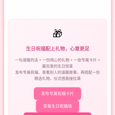
🎁
生日祝福配上礼物，心意更足
一句温暖的话 + 一份用心的礼物 + 一张专属卡片 =
最完美的生日惊喜
发布专属祝福、查看别人的温暖故事，再搭配一份
精选礼物，仪式感直接拉满
发布专属祝福卡片
查看生日祝福墙