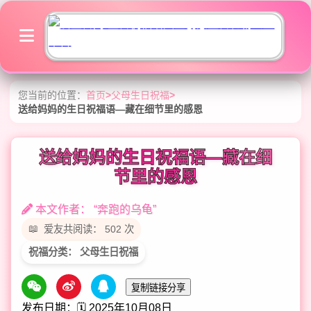
您当前的位置：
首页
>
父母生日祝福
>
送给妈妈的生日祝福语—藏在细节里的感恩
送给妈妈的生日祝福语—藏在细
节里的感恩
本文作者： “奔跑的乌龟”
爱友共阅读： 502 次
祝福分类： 父母生日祝福
复制链接分享
发布日期：🗓️ 2025年10月08日