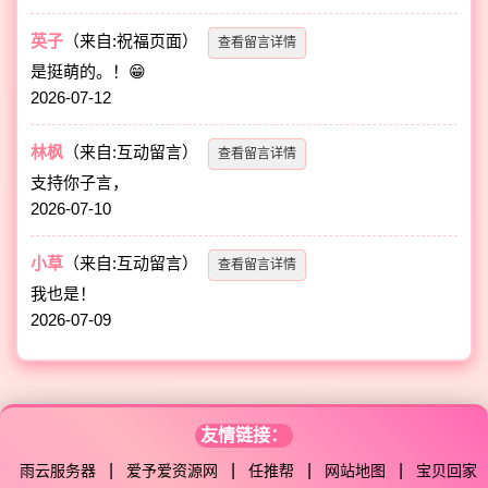
英子
（来自:祝福页面）
查看留言详情
是挺萌的。！😁
2026-07-12
林枫
（来自:互动留言）
查看留言详情
支持你子言，
2026-07-10
小草
（来自:互动留言）
查看留言详情
我也是！
2026-07-09
友情链接：
|
|
|
|
雨云服务器
爱予爱资源网
任推帮
网站地图
宝贝回家