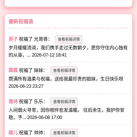
最新祝福语
英子
祝福了
光哥哥
：
查看祝福详情
岁月缓缓流淌，我们携手走过无数朝夕，愿你守住内心独有
的从容，...
2026-07-12 18:41
霖霖
祝福了
妹妹
：
查看祝福详情
攒满所有温柔与祝福，送给我最珍贵的姐妹，生日快乐呀
2026-06-23 23:27
雅诗
祝福了
乐乐
：
查看祝福详情
人间烟火寻常，因你相伴愈发温暖。 往后余生，我护你安
稳，予...
2026-06-08 17:00
颖儿
祝福了
帅帅
：
查看祝福详情