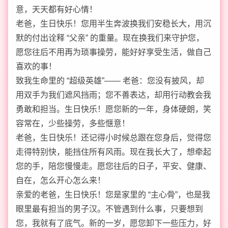
意，天天都有好心情！
老爸，生日快乐！您用半生奔波换我们安稳长大，用沉
默的付出诠释 “父亲” 的重量。现在换我们来守护您，
愿您往后不用再为琐事操劳，能好好享受生活，做自己
喜欢的事！
致我生命里的 “超级英雄”—— 老爸：您没有披风，却
用双手为我们遮风挡雨；您不善表达，却用行动教会我
勇敢和担当。生日快乐！愿您新的一年，身体硬朗，笑
容常在，少些操劳，多些惬意！
老爸，生日快乐！还记得小时候总跟在您身后，觉得您
走得特别快，能挡住所有风雨。现在我长大了，想牵起
您的手，陪您慢慢走。愿您往后的日子，平安、健康、
自在，怎么开心怎么来！
亲爱的老爸，生日快乐！您是家里的 “主心骨”，也是我
眼里最有担当的男子汉。不管遇到什么事，只要想到
您，我就有了底气。新的一岁，愿您卸下一些压力，好