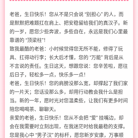
老爸，生日快乐！您从不是只会说 “别担心” 的人，而
是默默把难题扛在肩上、把安稳留给我们的真汉子。新
的一岁，愿您少些奔波，多些自在，永远是我们心里最
靠谱的 “顶梁柱”！
致我最酷的老爸：小时候觉得您无所不能，修得了玩
具、扛得动行李；长大后才懂，您的 “万能” 背后是从
不言说的责任。生日这天，想跟您说：您辛苦啦，愿往
后日子，轻松多一点，快乐多一点！
老爸，生日快乐！您的肩膀没那么宽，却撑起了我们家
的一片天；您话没那么多，却用行动教会我什么是担
当。新的一年，愿时光对您温柔些，让我们有更多时间
陪您喝喝茶、聊聊天。
亲爱的老爸，生日快乐！您从不会把 “爱” 挂嘴边，却
会在我需要时立刻出现，在我迷茫时给我最稳的支撑。
您是我心中 “男子汉” 的标杆，愿您新岁安康，万事顺