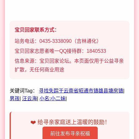
宝贝回家联系方式：
站务电话：0435-3338090（吉林通化）
宝贝回家志愿者唯一QQ接待群：1840533
信息来源：宝贝回家论坛。本页面仅用于公益寻亲
扩散，无任何商业用途
关键词Tag：
寻找失踪于云南省昭通市镇雄县塘房镇
|
男孩
|
汪云海
|
小名:小二妹
|
❤️ 给寻亲家庭送上温暖的鼓励！
前往发布寻亲祝福