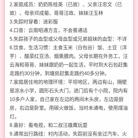
2.家庭成员：奶奶陈桂英（已故）、父亲汪忠文（已
故）、母亲邓成菊、哥哥汪政、妹妹汪玉林
3.失踪时穿着：迷彩服
4.口音：云南昭通方言，不会普通话
5.失踪孩子的血型或父母血型或兄弟姐妹的血型：不详
6.饮食、生活习惯：主食玉米（白包谷）饭、土豆（洋
芋）、酸菜红豆汤、烟熏腊肉。父母长期在外务工，汪
云海和哥哥、妹妹跟奶奶一起生活，平时到大石包赶集
走路约30分钟，到塘房赶集走路约40多分钟。
7.家庭居住地的地理环境：平坝地区，两边有山，隔壁
是凉水小学，圆形石头大门，进门后有个小院，院内有
10多户人家，自己家在左边的两间木头房，左边是厨
房，右边是卧室。用碳火做饭，当时未通电，使用煤油
灯。
8.喜好：看电视，和二叔汪雄鹰玩耍
9.通常出行路线：村内活动，失踪前没有坐过汽车、火