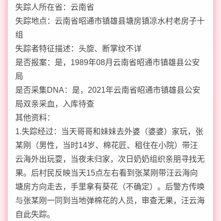
失踪人所在省：云南省
失踪地点：云南省昭通市镇雄县塘房镇凉水村老房子十
组
失踪者特征描述：头旋、断掌纹不详
是否报案：是，1989年08月云南省昭通市镇雄县公安
局
是否采集DNA：是，2021年云南省昭通市镇雄县公安
局双亲采血，入库待查
其他资料：
1.失踪经过：当天哥哥和妹妹去外婆（婆婆）家玩，张
某刚（男性，当时14岁、棉花匠、租住在小院）带汪
云海外出玩耍，当夜未归家，次日奶奶组织亲朋寻找无
果。后村民反映当天15点左右看到张某刚带汪云海向
塘房方向走去，手里拿有葵花（不确定）。后警方传唤
与张某刚一同到当地弹棉花的人员，审查无果，汪云海
自此失踪。