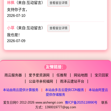
林枫
（来自:互动留言）
查看留言详情
支持你子言，
2026-07-10
小草
（来自:互动留言）
查看留言详情
我也是！
2026-07-09
友情链接：
|
|
|
|
雨云服务器
爱予爱资源网
任推帮
网站地图
宝贝回家
|
|
|
公益寻亲祝福网
雨泽云建站平台
本站由雨云提供计算服务
|
本站由多吉云提供CDN服务
|
本站由阿里云
提供存储服务
爱生日网© 2012-2026 www.aishengri.com
豫ICP备2025118890号
联系
方式：1390019777@qq.com