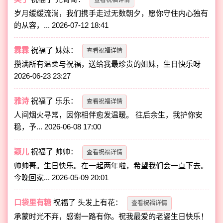
岁月缓缓流淌，我们携手走过无数朝夕，愿你守住内心独有
的从容，...
2026-07-12 18:41
霖霖
祝福了
妹妹
：
查看祝福详情
攒满所有温柔与祝福，送给我最珍贵的姐妹，生日快乐呀
2026-06-23 23:27
雅诗
祝福了
乐乐
：
查看祝福详情
人间烟火寻常，因你相伴愈发温暖。 往后余生，我护你安
稳，予...
2026-06-08 17:00
颖儿
祝福了
帅帅
：
查看祝福详情
帅帅哥。生日快乐。在一起两年啦，希望我们会一直下去。
今晚回家...
2026-05-09 20:01
口袋里有糖
祝福了
头发上有花
：
查看祝福详情
承蒙时光不弃，感谢一路有你。祝我最爱的老婆生日快乐！