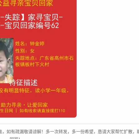
原文为准，如有疏漏敬请谅解！多一次转发，多一份希望，恳请大家帮忙扩散，