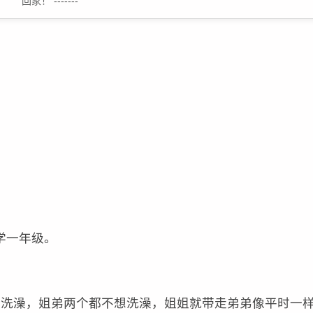
回家！ -------
学一年级。
子洗澡，姐弟两个都不想洗澡，姐姐就带走弟弟像平时一