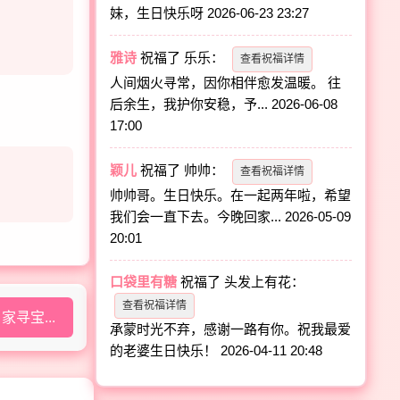
妹，生日快乐呀
2026-06-23 23:27
雅诗
祝福了
乐乐
：
查看祝福详情
人间烟火寻常，因你相伴愈发温暖。 往
后余生，我护你安稳，予...
2026-06-08
17:00
颖儿
祝福了
帅帅
：
查看祝福详情
帅帅哥。生日快乐。在一起两年啦，希望
我们会一直下去。今晚回家...
2026-05-09
20:01
口袋里有糖
祝福了
头发上有花
：
查看祝福详情
寻宝...
承蒙时光不弃，感谢一路有你。祝我最爱
的老婆生日快乐！
2026-04-11 20:48