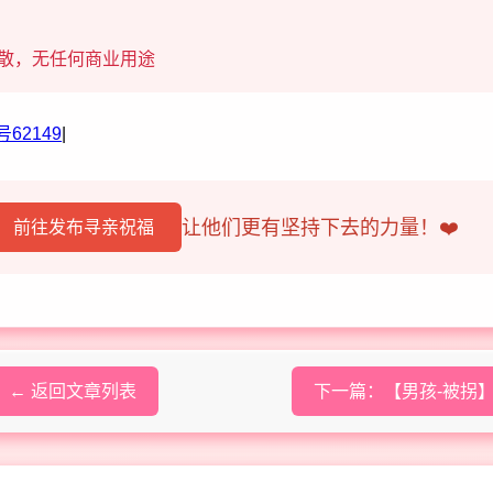
散，无任何商业用途
62149
|
让他们更有坚持下去的力量！❤️
前往发布寻亲祝福
← 返回文章列表
下一篇：【男孩-被拐】家