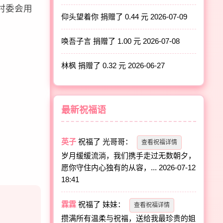
村委会用
仰头望着你 捐赠了 0.44 元
2026-07-09
唤吾子言 捐赠了 1.00 元
2026-07-08
林枫 捐赠了 0.32 元
2026-06-27
最新祝福语
英子
祝福了
光哥哥
：
查看祝福详情
岁月缓缓流淌，我们携手走过无数朝夕，
愿你守住内心独有的从容，...
2026-07-12
18:41
霖霖
祝福了
妹妹
：
查看祝福详情
攒满所有温柔与祝福，送给我最珍贵的姐