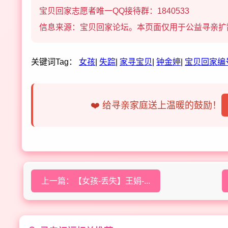
宝贝回家志愿者唯一QQ接待群：1840533
信息来源：宝贝回家论坛。本页面仅用于公益寻亲扩
关键词Tag：
女孩
|
失踪
|
家寻宝贝
|
钟金婷
|
宝贝回家编号
❤️ 给寻亲家庭送上温暖的鼓励！
上一篇：【女孩-丢失】王娟-...