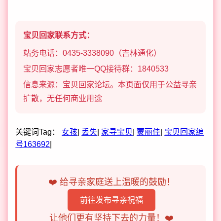
宝贝回家联系方式：
站务电话：0435-3338090（吉林通化）
宝贝回家志愿者唯一QQ接待群：1840533
信息来源：宝贝回家论坛。本页面仅用于公益寻亲
扩散，无任何商业用途
关键词Tag：
女孩
|
丢失
|
家寻宝贝
|
蒙丽佳
|
宝贝回家编
号163692
|
❤️ 给寻亲家庭送上温暖的鼓励！
前往发布寻亲祝福
让他们更有坚持下去的力量！❤️