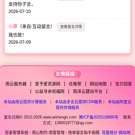
支持你子言，
2026-07-10
小草
（来自:互动留言）
查看留言详情
我也是！
2026-07-09
友情链接：
|
|
|
|
雨云服务器
爱予爱资源网
任推帮
网站地图
宝贝回家
|
|
|
公益寻亲祝福网
雨泽云建站平台
本站由雨云提供计算服务
|
本站由多吉云提供CDN服务
|
本站由阿里云
提供存储服务
爱生日网© 2012-2026 www.aishengri.com
豫ICP备2025118890号
联系
方式：1390019777@qq.com
百家管理系统 - 用心制作-用爱管理 - 快来留言指手画脚
百度统计
网站地