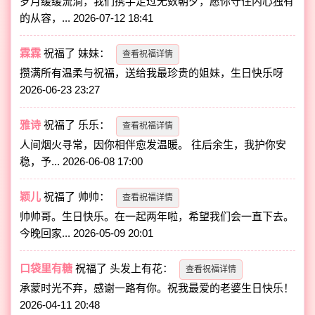
岁月缓缓流淌，我们携手走过无数朝夕，愿你守住内心独有
的从容，...
2026-07-12 18:41
霖霖
祝福了
妹妹
：
查看祝福详情
攒满所有温柔与祝福，送给我最珍贵的姐妹，生日快乐呀
2026-06-23 23:27
雅诗
祝福了
乐乐
：
查看祝福详情
人间烟火寻常，因你相伴愈发温暖。 往后余生，我护你安
稳，予...
2026-06-08 17:00
颖儿
祝福了
帅帅
：
查看祝福详情
帅帅哥。生日快乐。在一起两年啦，希望我们会一直下去。
今晚回家...
2026-05-09 20:01
口袋里有糖
祝福了
头发上有花
：
查看祝福详情
承蒙时光不弃，感谢一路有你。祝我最爱的老婆生日快乐！
2026-04-11 20:48