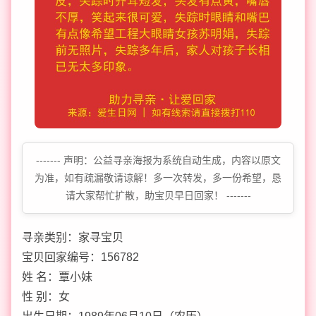
------- 声明：公益寻亲海报为系统自动生成，内容以原文
为准，如有疏漏敬请谅解！多一次转发，多一份希望，恳
请大家帮忙扩散，助宝贝早日回家！ -------
寻亲类别：家寻宝贝
宝贝回家编号：156782
姓 名：覃小妹
性 别：女