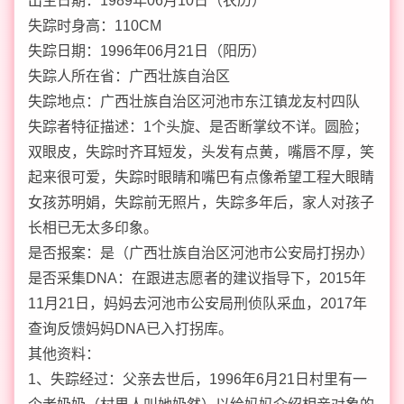
出生日期：1989年06月10日（农历）
失踪时身高：110CM
失踪日期：1996年06月21日（阳历）
失踪人所在省：广西壮族自治区
失踪地点：广西壮族自治区河池市东江镇龙友村四队
失踪者特征描述：1个头旋、是否断掌纹不详。圆脸；
双眼皮，失踪时齐耳短发，头发有点黄，嘴唇不厚，笑
起来很可爱，失踪时眼睛和嘴巴有点像希望工程大眼睛
女孩苏明娟，失踪前无照片，失踪多年后，家人对孩子
长相已无太多印象。
是否报案：是（广西壮族自治区河池市公安局打拐办）
是否采集DNA：在跟进志愿者的建议指导下，2015年
11月21日，妈妈去河池市公安局刑侦队采血，2017年
查询反馈妈妈DNA已入打拐库。
其他资料：
1、失踪经过：父亲去世后，1996年6月21日村里有一