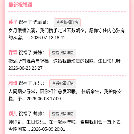
最新祝福语
英子
祝福了
光哥哥
：
查看祝福详情
岁月缓缓流淌，我们携手走过无数朝夕，愿你守住内心独有
的从容，...
2026-07-12 18:41
霖霖
祝福了
妹妹
：
查看祝福详情
攒满所有温柔与祝福，送给我最珍贵的姐妹，生日快乐呀
2026-06-23 23:27
雅诗
祝福了
乐乐
：
查看祝福详情
人间烟火寻常，因你相伴愈发温暖。 往后余生，我护你安
稳，予...
2026-06-08 17:00
颖儿
祝福了
帅帅
：
查看祝福详情
帅帅哥。生日快乐。在一起两年啦，希望我们会一直下去。
今晚回家...
2026-05-09 20:01