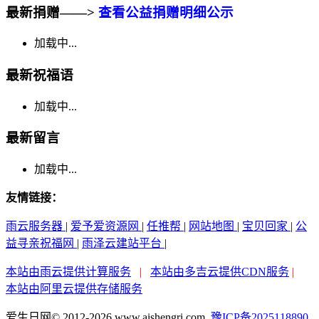
最新捐赠——>
查看公益捐赠明细公示
加载中...
最新祝福语
加载中...
最新留言
加载中...
友情链接：
雨云服务器
|
爱予爱资源网
|
任推帮
|
网站地图
|
宝贝回家
|
公
益寻亲祝福网
|
雨泽云建站平台
|
本站由雨云提供计算服务
|
本站由多吉云提供CDN服务
|
本站由阿里云提供存储服务
爱生日网© 2012-2026 www.aishengri.com
豫ICP备2025118890