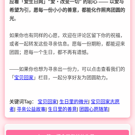
应着「爱生日网」“爱・改变一切” 的初心 —— 以爱与
希望为引，愿每一份小小的善意，都能化作照亮团圆的
光
。
如果你也有同样的心愿，欢迎在评论区留下你的祝福，
或者一起转发这些寻亲信息。愿每一份期盼，都能迎来
团圆；愿每一个生日，都不再有遗憾。
——如果你也想为寻亲出一份力，可以点击查看我们的
「
宝贝回家
」栏目，一起分享好友为团圆助力。
关键词Tag：
宝贝回家
|
生日里的微光
|
宝贝回家志愿
者
|
寻亲公益故事
|
生日里的善意
|
团圆心愿随笔
|