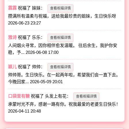
霖霖
祝福了
妹妹
：
查看祝福详情
攒满所有温柔与祝福，送给我最珍贵的姐妹，生日快乐呀
2026-06-23 23:27
雅诗
祝福了
乐乐
：
查看祝福详情
人间烟火寻常，因你相伴愈发温暖。 往后余生，我护你安
稳，予...
2026-06-08 17:00
颖儿
祝福了
帅帅
：
查看祝福详情
帅帅哥。生日快乐。在一起两年啦，希望我们会一直下去。
今晚回家...
2026-05-09 20:01
口袋里有糖
祝福了
头发上有花
：
查看祝福详情
承蒙时光不弃，感谢一路有你。祝我最爱的老婆生日快乐！
2026-04-11 20:48