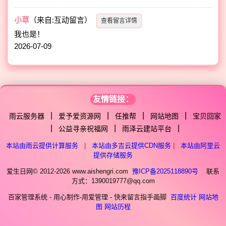
小草
（来自:互动留言）
查看留言详情
我也是！
2026-07-09
友情链接：
|
|
|
|
雨云服务器
爱予爱资源网
任推帮
网站地图
宝贝回家
|
|
|
公益寻亲祝福网
雨泽云建站平台
本站由雨云提供计算服务
|
本站由多吉云提供CDN服务
|
本站由阿里云
提供存储服务
爱生日网© 2012-2026 www.aishengri.com
豫ICP备2025118890号
联系
方式：1390019777@qq.com
百家管理系统 - 用心制作-用爱管理 - 快来留言指手画脚
百度统计
网站地
图
网站历程