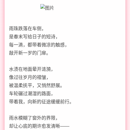
雨珠跌落在车侧，
是春末写给日子的短诗，
每一滴，都带着微凉的触感，
敲开新一岁的门扉。
水渍在地面晕开涟漪，
像过往岁月的褶皱，
被温柔抚平，又悄然舒展。
车轮碾过潮湿的路面，
带着我，向新的征途缓缓前行。
雨水模糊了窗外的界限，
却让心底的期许愈发清晰——