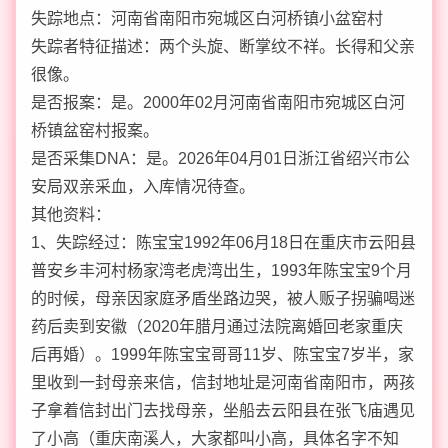
失踪地点：河南省南阳市宛城区白河桥镇小盆窑村
失踪者特征描述：两个头旋、断掌纹不祥。长得和父亲
很像。
是否报案：是。2000年02月河南省南阳市宛城区白河
桥镇盆窑村报案。
是否采集DNA：是。2026年04月01日浙江省绍兴市公
安局双亲采血，入库情况待查。
其他资料：
1、失踪经过：陈宝宝1992年06月18日在重庆市云阳县
普安乡丰河村杨家湾老虎湾出生，1993年陈宝宝9个月
的时候，母亲因家庭矛盾坐路边哭，被人贩子拐骗喝迷
药后卖到安徽（2020年腊月通过法院离婚回老家重庆
后再婚）。1999年陈宝宝哥哥11岁、陈宝宝7岁半，家
里收到一封母亲来信，信封地址是河南省南阳市，两孩
子拿着信封出门去找母亲，坐船去云阳县在张飞庙遇见
了小高（重庆南溪人，大家都叫小高，具体名字不知