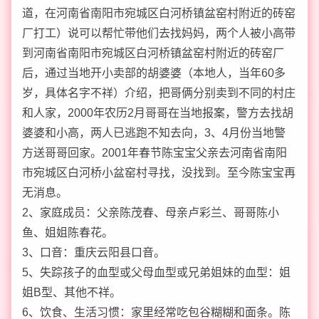
道，在河南省南阳市宛城区白河桥镇盆窑村附近的砖窑
厂打工）说可以帮忙带他们去找妈妈，两个人被小高带
到河南省南阳市宛城区白河桥镇盆窑村附近的砖窑厂
后，通过当地开小卖部的胡婆婆（本地人，当年60多
岁，具体名字不祥）介绍，把哥俩分别卖到不同的村庄
和人家，2000年农历2月哥哥在当地报案，警方去找胡
婆婆和小高，两人已逃跑不知去向，3、4月份当地警
方送哥哥回家。2001年春节陈宝宝父亲去河南省南阳
市宛城区白河桥小盆窑村寻找，没找到。至今陈宝宝再
无消息。
2、家庭成员：父亲陈茂春、母亲卢彩兰、哥哥陈小
鱼、姐姐陈春花。
3、口音：重庆云阳县口音。
5、失踪孩子的血型或父母血型或兄弟姐妹的血型：姐
姐B型、其他不祥。
6、饮食、生活习惯：家里经常吃包谷糊糊和面条。陈