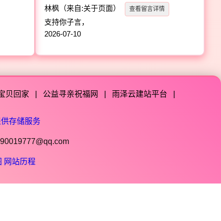
林枫
（来自:关于页面）
查看留言详情
支持你子言，
2026-07-10
宝贝回家
|
公益寻亲祝福网
|
雨泽云建站平台
|
提供存储服务
019777@qq.com
图
网站历程