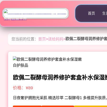
首页
生
欧佩二裂酵母润养修护套
您当前的位置：
首页
>
送给妈妈
>
欧佩二裂酵母润养修护套盒补水保湿
价格：¥89
日夜奢护拥抱光采肌 精选珍萃 二裂酵母1 多维提升肤