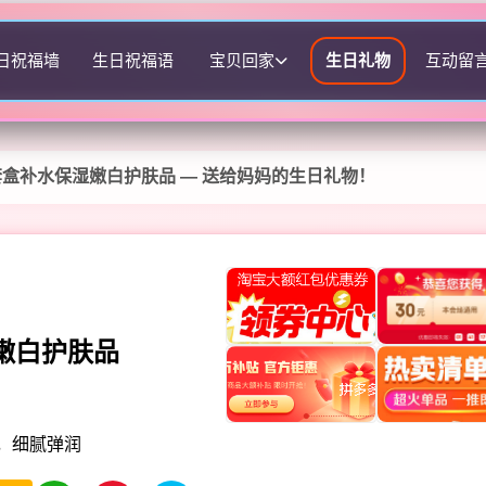
日祝福墙
生日祝福语
宝贝回家
生日礼物
互动留
盒补水保湿嫩白护肤品 — 送给妈妈的生日礼物！
嫩白护肤品
质，细腻弹润