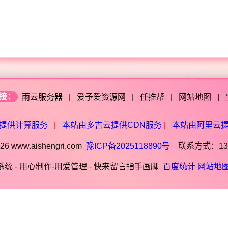
接：
雨云服务器
|
爱予爱资源网
|
任推帮
|
网站地图
|
提供计算服务
|
本站由多吉云提供CDN服务
|
本站由阿里云
6 www.aishengri.com
豫ICP备2025118890号
联系方式：1390
统 - 用心制作-用爱管理 - 快来留言指手画脚
百度统计
网站地