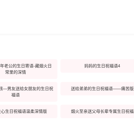
年老公的生日寄语-藏烟火日
妈妈的生日祝福语4
常里的深情
孩—男友送给女朋友的生日祝
送给弟弟的生日祝福语——痛苦版
福语
走心生日祝福语温柔深情版
烟火至亲送父母长辈专属生日祝福