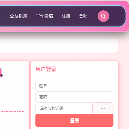
言
公益捐赠
写作投稿
注册
登陆
用户登录
风
---
登录