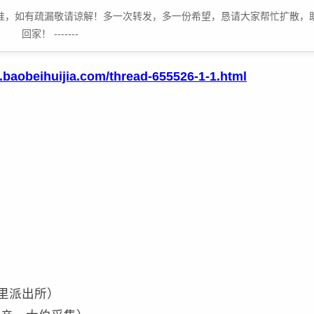
原文为准，如有疏漏敬请谅解！多一次转发，多一份希望，恳请大家帮忙扩散，
回家！ -------
s.baobeihuijia.com/thread-655526-1-1.html
。
谷里派出所）