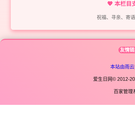
💖 本栏
祝福、寻亲、寄
友情链
本站由雨云
爱生日网© 2012-202
百家管理系