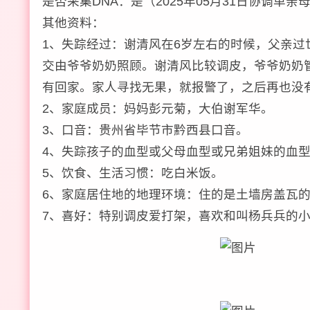
是否采集DNA：是（2025年05月31日协调单
其他资料：
1、失踪经过：谢清风在6岁左右的时候，父亲
交由爷爷奶奶照顾。谢清风比较调皮，爷爷奶奶
有回家。家人寻找无果，就报警了，之后再也没
2、家庭成员：妈妈彭元菊，大伯谢军华。
3、口音：贵州省毕节市黔西县口音。
4、失踪孩子的血型或父母血型或兄弟姐妹的血
5、饮食、生活习惯：吃白米饭。
6、家庭居住地的地理环境：住的是土墙房盖瓦
7、喜好：特别调皮爱打架，喜欢和叫杨兵兵的