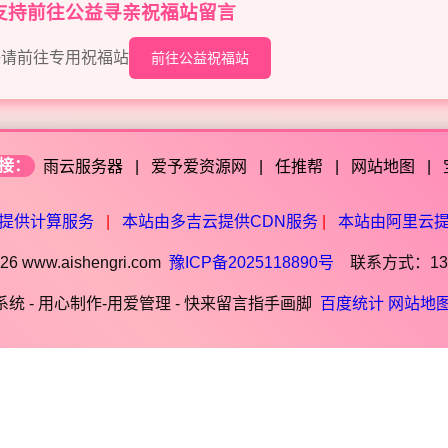
目支持前往公益寻亲祝福站留言
语请前往专用祝福站
前往公益祝福站
接：
雨云服务器
|
爱予爱资源网
|
任推帮
|
网站地图
|
提供计算服务
|
本站由多吉云提供CDN服务
|
本站由阿里云
6 www.aishengri.com
豫ICP备2025118890号
联系方式：1390
统 - 用心制作-用爱管理 - 快来留言指手画脚
百度统计
网站地