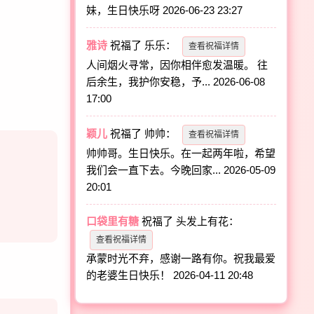
妹，生日快乐呀
2026-06-23 23:27
雅诗
祝福了
乐乐
：
查看祝福详情
人间烟火寻常，因你相伴愈发温暖。 往
后余生，我护你安稳，予...
2026-06-08
17:00
颖儿
祝福了
帅帅
：
查看祝福详情
帅帅哥。生日快乐。在一起两年啦，希望
我们会一直下去。今晚回家...
2026-05-09
20:01
口袋里有糖
祝福了
头发上有花
：
查看祝福详情
承蒙时光不弃，感谢一路有你。祝我最爱
的老婆生日快乐！
2026-04-11 20:48