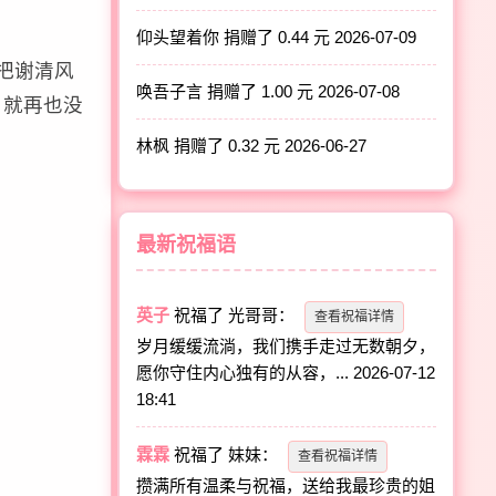
仰头望着你 捐赠了 0.44 元
2026-07-09
把谢清风
唤吾子言 捐赠了 1.00 元
2026-07-08
，就再也没
林枫 捐赠了 0.32 元
2026-06-27
最新祝福语
英子
祝福了
光哥哥
：
查看祝福详情
岁月缓缓流淌，我们携手走过无数朝夕，
愿你守住内心独有的从容，...
2026-07-12
18:41
霖霖
祝福了
妹妹
：
查看祝福详情
攒满所有温柔与祝福，送给我最珍贵的姐