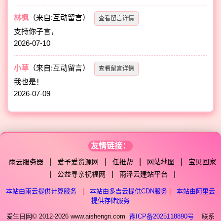
林枫
（来自:互动留言）
查看留言详情
支持你子言，
2026-07-10
小草
（来自:互动留言）
查看留言详情
我也是！
2026-07-09
友情链接：
|
|
|
|
雨云服务器
爱予爱资源网
任推帮
网站地图
宝贝回家
|
|
|
公益寻亲祝福网
雨泽云建站平台
本站由雨云提供计算服务
|
本站由多吉云提供CDN服务
|
本站由阿里云
提供存储服务
爱生日网© 2012-2026 www.aishengri.com
豫ICP备2025118890号
联系