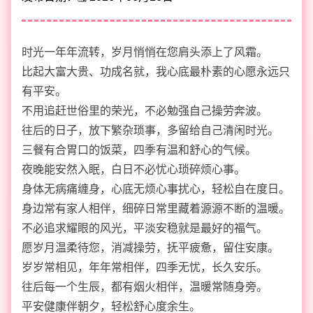
时光一年年流转，岁月悄悄在您肩头添上了风霜。
比起大富大贵、功成名就，我心底最朴素的心愿永远只
有平安。
不用追赶世俗里的荣光，不必勉强自己操劳奔波。
往后的日子，放下繁杂琐事，多留给自己清闲时光。
三餐有合胃口的饭菜，四季有温和舒心的气候。
夜晚能安然入眠，白日不必忧心琐碎烦心事。
身体无病痛缠身，心底无烦心事扰心，轻松自在度日。
身边常有家人相伴，细碎日常里藏着源源不断的温暖。
不必追求耀眼的风光，平淡安稳就是最好的福气。
愿岁月温柔待您，消减操劳，抚平疲惫，留住安康。
岁岁常相见，年年常相伴，四季无忧，长久安乐。
往后每一个生辰，都有烟火相伴，温暖常随身旁。
平安健康伴朝夕，轻松舒心度余生。