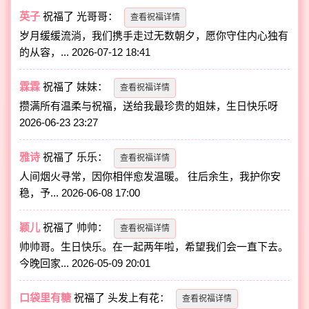
英子
祝福了
光哥哥
：
查看祝福详情
岁月缓缓流淌，我们携手走过无数朝夕，愿你守住内心独有
的从容，...
2026-07-12 18:41
霖霖
祝福了
妹妹
：
查看祝福详情
攒满所有温柔与祝福，送给我最珍贵的姐妹，生日快乐呀
2026-06-23 23:27
雅诗
祝福了
乐乐
：
查看祝福详情
人间烟火寻常，因你相伴愈发温暖。 往后余生，我护你安
稳，予...
2026-06-08 17:00
颖儿
祝福了
帅帅
：
查看祝福详情
帅帅哥。生日快乐。在一起两年啦，希望我们会一直下去。
今晚回家...
2026-05-09 20:01
口袋里有糖
祝福了
头发上有花
：
查看祝福详情