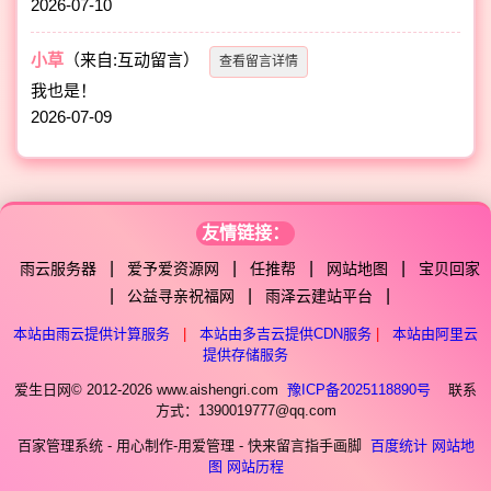
2026-07-10
小草
（来自:互动留言）
查看留言详情
我也是！
2026-07-09
友情链接：
|
|
|
|
雨云服务器
爱予爱资源网
任推帮
网站地图
宝贝回家
|
|
|
公益寻亲祝福网
雨泽云建站平台
本站由雨云提供计算服务
|
本站由多吉云提供CDN服务
|
本站由阿里云
提供存储服务
爱生日网© 2012-2026 www.aishengri.com
豫ICP备2025118890号
联系
方式：1390019777@qq.com
百家管理系统 - 用心制作-用爱管理 - 快来留言指手画脚
百度统计
网站地
图
网站历程