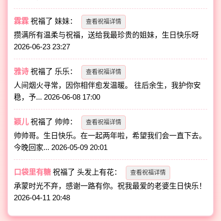
霖霖
祝福了
妹妹
：
查看祝福详情
攒满所有温柔与祝福，送给我最珍贵的姐妹，生日快乐呀
2026-06-23 23:27
雅诗
祝福了
乐乐
：
查看祝福详情
人间烟火寻常，因你相伴愈发温暖。 往后余生，我护你安
稳，予...
2026-06-08 17:00
颖儿
祝福了
帅帅
：
查看祝福详情
帅帅哥。生日快乐。在一起两年啦，希望我们会一直下去。
今晚回家...
2026-05-09 20:01
口袋里有糖
祝福了
头发上有花
：
查看祝福详情
承蒙时光不弃，感谢一路有你。祝我最爱的老婆生日快乐！
2026-04-11 20:48