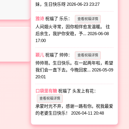
妹，生日快乐呀
2026-06-23 23:27
雅诗
祝福了
乐乐
：
查看祝福详情
人间烟火寻常，因你相伴愈发温暖。 往
后余生，我护你安稳，予...
2026-06-08
17:00
颖儿
祝福了
帅帅
：
查看祝福详情
帅帅哥。生日快乐。在一起两年啦，希望
我们会一直下去。今晚回家...
2026-05-09
20:01
口袋里有糖
祝福了
头发上有花
：
查看祝福详情
承蒙时光不弃，感谢一路有你。祝我最爱
的老婆生日快乐！
2026-04-11 20:48