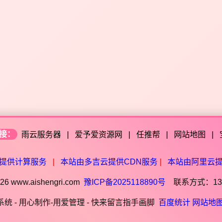
接：
雨云服务器
|
爱予爱资源网
|
任推帮
|
网站地图
|
提供计算服务
|
本站由多吉云提供CDN服务
|
本站由阿里云
6 www.aishengri.com
豫ICP备2025118890号
联系方式：1390
统 - 用心制作-用爱管理 - 快来留言指手画脚
百度统计
网站地