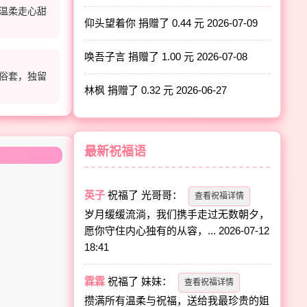
温柔走心甜
仰头望着你 捐赠了 0.44 元
2026-07-09
唤吾子言 捐赠了 1.00 元
2026-07-08
俗套，独留
林枫 捐赠了 0.32 元
2026-06-27
最新祝福语
英子
祝福了
光哥哥
：
查看祝福详情
岁月缓缓流淌，我们携手走过无数朝夕，
愿你守住内心独有的从容，...
2026-07-12
18:41
霖霖
祝福了
妹妹
：
查看祝福详情
攒满所有温柔与祝福，送给我最珍贵的姐