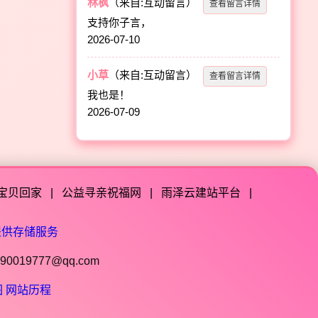
林枫
（来自:互动留言）
查看留言详情
支持你子言，
2026-07-10
小草
（来自:互动留言）
查看留言详情
我也是！
2026-07-09
宝贝回家
|
公益寻亲祝福网
|
雨泽云建站平台
|
提供存储服务
019777@qq.com
图
网站历程