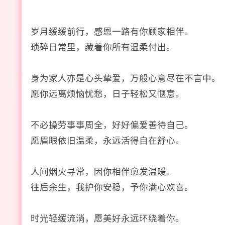
岁月缓缓前行，感恩一路有你顾家相伴。
琐碎日常里，藏着你所有温柔付出。
身为家人亦是心头挚爱，万般心意尽在不言中。
愿你远离烦恼忧愁，日子轻松又惬意。
不必操劳事事周全，好好偏爱善待自己。
愿眉眼依旧温柔，永远活得自在舒心。
人间烟火寻常，因你相伴愈发温暖。
往后余生，我护你安稳，予你满心欢喜。
时光轻缓流淌，愿美好永远环绕着你。