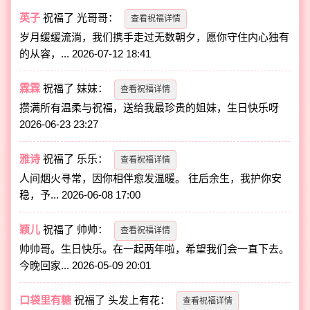
英子
祝福了
光哥哥
：
查看祝福详情
岁月缓缓流淌，我们携手走过无数朝夕，愿你守住内心独有
的从容，...
2026-07-12 18:41
霖霖
祝福了
妹妹
：
查看祝福详情
攒满所有温柔与祝福，送给我最珍贵的姐妹，生日快乐呀
2026-06-23 23:27
雅诗
祝福了
乐乐
：
查看祝福详情
人间烟火寻常，因你相伴愈发温暖。 往后余生，我护你安
稳，予...
2026-06-08 17:00
颖儿
祝福了
帅帅
：
查看祝福详情
帅帅哥。生日快乐。在一起两年啦，希望我们会一直下去。
今晚回家...
2026-05-09 20:01
口袋里有糖
祝福了
头发上有花
：
查看祝福详情