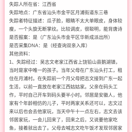
失踪人所在省：江西省
失踪地点：广东省汕头市金平区月浦街道东三巷
失踪者特征描述：瓜子脸，眼睛不太大单眼皮，身体较
瘦，一个头旋无断掌纹。比较调皮，很聪明，能背唐诗
是否报案：是（广东汕头市金平区华新成派出所）
是否采集DNA：是（经查询双亲入库）
其他资料：
1、失踪经过：吴志文老家江西省上饶铅山县鹅湖镇，
当时是家中唯一的孩子。当年父母在广东汕头打工，租
住在月浦村。在失踪前一个月父母把志文接到广东一起
生活，以前一直放在老家江西姑姑家。父亲在码头工
作，平时自己开车到码头要半小时。邻居是安徽人，他
家有个年龄相仿的儿子，平时两家关系还可以，志文过
来以后也会去他家玩，当天中午十一点左右，志文去该
邻居家玩，一会儿回来了，回来之后，又说要他家吃
鱼，接着就出去了。父母去喊志文吃午饭才发现邻居家