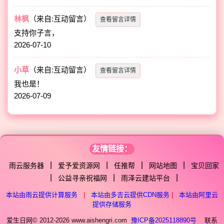
林枫
（来自:互动留言）
查看留言详情
支持你子言，
2026-07-10
小草
（来自:互动留言）
查看留言详情
我也是！
2026-07-09
友情链接：
|
|
|
|
雨云服务器
爱予爱资源网
任推帮
网站地图
宝贝回家
|
|
|
公益寻亲祝福网
雨泽云建站平台
本站由雨云提供计算服务
|
本站由多吉云提供CDN服务
|
本站由阿里云
提供存储服务
爱生日网© 2012-2026 www.aishengri.com
豫ICP备2025118890号
联系