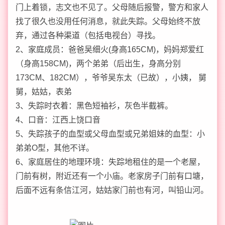
门上着锁，志文也不见了。父母随后报警，警方和家人
找了很久也没用任何消息，就此失踪。父母始终不放
弃，通过各种渠道（包括电视台）寻找。
2、家庭成员：爸爸吴细火(身高165CM)，妈妈郑爱红
（身高158CM)，两个弟弟（后出生，身高分别
173CM、182CM），爷爷吴东太（已故），小姨， 舅
舅，姑姑，表弟
3、失踪时衣着：黑色短袖衫，灰色半截裤。
4、口音：江西上饶口音
5、失踪孩子的血型或父母血型或兄弟姐妹的血型：小
弟弟O型，其他不详。
6、家庭居住的地理环境：失踪地租住的是一个老屋，
门前有树，附近还有一个小庙。老家房子门前有口塘，
后面不远有条信江河，姑姑家门前也有河，叫铅山河。