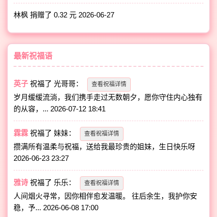
林枫 捐赠了 0.32 元
2026-06-27
最新祝福语
英子
祝福了
光哥哥
：
查看祝福详情
岁月缓缓流淌，我们携手走过无数朝夕，愿你守住内心独有
的从容，...
2026-07-12 18:41
霖霖
祝福了
妹妹
：
查看祝福详情
攒满所有温柔与祝福，送给我最珍贵的姐妹，生日快乐呀
2026-06-23 23:27
雅诗
祝福了
乐乐
：
查看祝福详情
人间烟火寻常，因你相伴愈发温暖。 往后余生，我护你安
稳，予...
2026-06-08 17:00