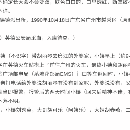
不确定长大会不会变双，肤色白白的，白里透红，断掌纹
不详。
英德镇派出所，1990年10月18日广东省广州市越秀区（
不详）英德公安局采血，入库待查。）
姨（不识字）带胡丽琴去廉江的外婆家，小姨早上（约9-
字在英德火车站搭上了前往广州的火车，最终小姨和胡丽
站广场邮电局（系流花邮局EMS）门口等车返回时，小姨
）父亲打电话给外婆说胡丽琴有没有到家呢，外婆说没有，
就当即报警，报警后的两天时间小姨（回来后精神不佳，
下落不明。
凤，小姨刘秀英，大哥胡可乐（阿姨乐），大姐胡春燕，
。