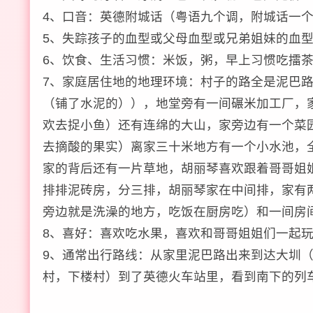
4、口音：英德附城话（粤语九个调，附城话一
5、失踪孩子的血型或父母血型或兄弟姐妹的血型
6、饮食、生活习惯：米饭，粥，早上习惯吃擂茶粥
7、家庭居住地的地理环境：村子的路全是泥巴
（铺了水泥的）），地堂旁有一间碾米加工厂，
欢去捉小鱼）还有连绵的大山，家旁边有一个菜
去摘酸的果实）离家三十米地方有一个小水池，
家的背后还有一片草地，胡丽琴喜欢跟着哥哥姐
排排泥砖房，分三排，胡丽琴家在中间排，家有
旁边就是洗澡的地方，吃饭在厨房吃）和一间房
8、喜好：喜欢吃水果，喜欢和哥哥姐姐们一起
9、通常出行路线：从家里泥巴路出来到达大圳
村，下楼村）到了英德火车站里，看到南下的列