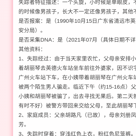
失踪者特征描述：一个头旋，小时候是单眼皮，
的时候像男孩子，长大不一定还像男孩子，其他
是否报案：是（1990年10月15日广东省清远市
安分局）。
是否采集DNA：是（2021年07月（具体日期
其他资料：
1、失踪经过：由于当天家里农忙，父母亲安排小
着胡丽琴去英德火车站坐车前往外婆家，因不识
广州火车站下车，在小姨带着胡丽琴在广州火车
被两个陌生男人骗走。临近下午（约15-16点
小姨和胡丽琴被骗了，出去寻找无果后。第二天
有时不好）被警方带回来交给父母，至此胡丽琴
2、家庭成员：父亲胡路凡（已故），母亲刘册
芳。
3、失踪时穿着：穿浅红色上衣，粉红色尼笼裤