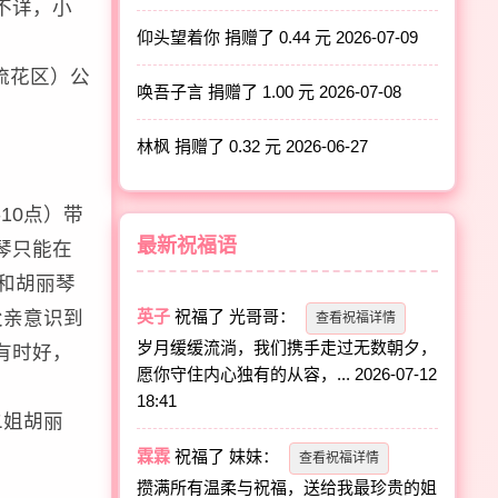
不详，小
仰头望着你 捐赠了 0.44 元
2026-07-09
原流花区）公
唤吾子言 捐赠了 1.00 元
2026-07-08
林枫 捐赠了 0.32 元
2026-06-27
10点）带
最新祝福语
琴只能在
和胡丽琴
父亲意识到
英子
祝福了
光哥哥
：
查看祝福详情
岁月缓缓流淌，我们携手走过无数朝夕，
有时好，
愿你守住内心独有的从容，...
2026-07-12
18:41
二姐胡丽
霖霖
祝福了
妹妹
：
查看祝福详情
攒满所有温柔与祝福，送给我最珍贵的姐