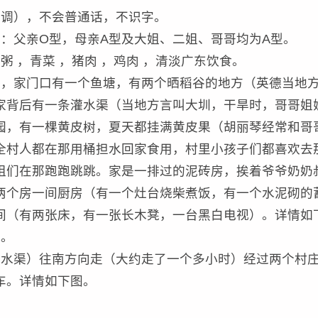
个调），不会普通话，不识字。
：父亲O型，母亲A型及大姐、二姐、哥哥均为A型。
 ，青菜 ，猪肉 ，鸡肉 ，清淡广东饮食。
路，家门口有一个鱼塘，有两个晒稻谷的地方（英德当地
家背后有一条灌水渠（当地方言叫大圳，干旱时，哥哥姐
园，有一棵黄皮树，夏天都挂满黄皮果（胡丽琴经常和哥
全村人都在那用桶担水回家食用，村里小孩子们都喜欢去
姐们在那跑跑跳跳。家是一排过的泥砖房，挨着爷爷奶奶
两个房一间厨房（有一个灶台烧柴煮饭，有一个水泥砌的
间（有两张床，有一张长木凳，一台黑白电视）。详情如
玩。
（水渠）往南方向走（大约走了一个多小时）经过两个村
车。详情如下图。