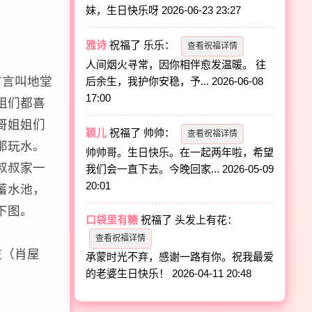
妹，生日快乐呀
2026-06-23 23:27
雅诗
祝福了
乐乐
：
查看祝福详情
人间烟火寻常，因你相伴愈发温暖。 往
方言叫地堂
后余生，我护你安稳，予...
2026-06-08
17:00
姐们都喜
哥姐姐们
颖儿
祝福了
帅帅
：
查看祝福详情
那玩水。
帅帅哥。生日快乐。在一起两年啦，希望
叔叔家一
我们会一直下去。今晚回家...
2026-05-09
20:01
蓄水池，
下图。
口袋里有糖
祝福了
头发上有花
：
查看祝福详情
庄（肖屋
承蒙时光不弃，感谢一路有你。祝我最爱
的老婆生日快乐！
2026-04-11 20:48