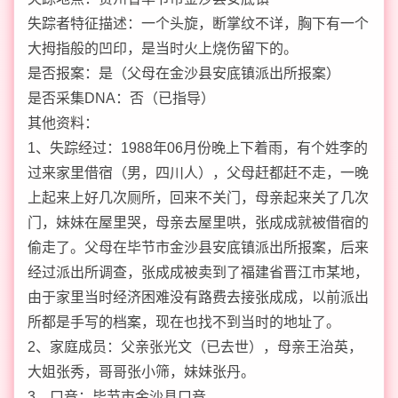
失踪者特征描述：一个头旋，断掌纹不详，胸下有一个
大拇指般的凹印，是当时火上烧伤留下的。
是否报案：是（父母在金沙县安底镇派出所报案）
是否采集DNA：否（已指导）
其他资料：
1、失踪经过：1988年06月份晚上下着雨，有个姓李的
过来家里借宿（男，四川人），父母赶都赶不走，一晚
上起来上好几次厕所，回来不关门，母亲起来关了几次
门，妹妹在屋里哭，母亲去屋里哄，张成成就被借宿的
偷走了。父母在毕节市金沙县安底镇派出所报案，后来
经过派出所调查，张成成被卖到了福建省晋江市某地，
由于家里当时经济困难没有路费去接张成成，以前派出
所都是手写的档案，现在也找不到当时的地址了。
2、家庭成员：父亲张光文（已去世），母亲王治英，
大姐张秀，哥哥张小筛，妹妹张丹。
3、口音：毕节市金沙县口音。