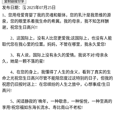
复制链接分享
发布日期：🗓️ 2025年07月25日
1、您用母爱育婴了我的灵魂和躯体，您的乳汁是我思维的源
泉，您的眼里系着我生命的希冀。我的母亲，我不知怎样酬
谢，祝您生日高兴!!
2、这国际上，没有人比您更爱我;这国际上，也没有人能
取代您在我心里的位置。妈妈，不管在哪里，我永久爱您!
3、有人说，国际上没有永久的爱情。我说不对!母亲永
久，她是一颗不落的星!
4、在您的身上，我懂得了人生的含义，看到了真实的生
命之光祝您生日高兴尽管不能陪您度过这特别的日子，但我的
祝愿仍旧按时送上：在您缤纷的人生之旅中，心想事成!生日
高兴!
5、闲适静寂的`晚年，一种歇息，一种愉悦，一种至高的
享用!祝您福如东海长流水、寿比南山不老松!