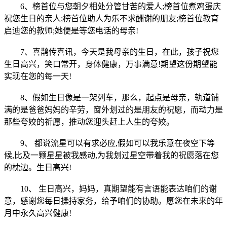
6、榜首位与您朝夕相处分管甘苦的爱人;榜首位煮鸡蛋庆
祝您生日的亲人;榜首位助人为乐不求酬谢的朋友;榜首位教育
启迪您的教师;她便是等您电话的母亲!
7、喜鹊传喜讯，今天是我母亲的生日，在此，孩子祝您
生日高兴，笑口常开，身体健康，万事满意!期望这份期望能
实现在您的每一天!
8、假如生日像是一架列车，那么，起点是母亲，轨道铺
满的是爸爸妈妈的辛劳，窗外划过的是朋友的祝愿，而动力是
那些夸姣的祈愿，推动您迎头赶上人生的夸姣。
9、 都说流星可以有求必应,假如可以我乐意在夜空下等
候,比及一颗星星被我感动,为我划过星空带着我的祝愿落在您
的枕边。生日高兴!
10、 生日高兴，妈妈，真期望能有言语能表达咱们的谢
意，感谢您每日操持家务，给予咱们的协助。愿您在未来的年
月中永久高兴健康!