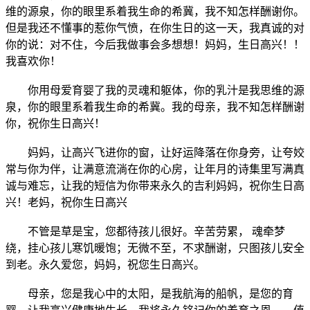
维的源泉，你的眼里系着我生命的希冀，我不知怎样酬谢你。
但是我还不懂事的惹你气愤，在你生日的这一天，我真诚的对
你的说：对不住，今后我做事会多想想！妈妈，生日高兴！！
我喜欢你！
你用母爱育婴了我的灵魂和躯体，你的乳汁是我思维的源
泉，你的眼里系着我生命的希冀。我的母亲，我不知怎样酬谢
你，祝你生日高兴！
妈妈，让高兴飞进你的窗，让好运降落在你身旁，让夸姣
常与你为伴，让满意流淌在你的心房，让年月的诗集里写满真
诚与难忘，让我的短信为你带来永久的吉利妈妈，祝你生日高
兴！老妈，祝你生日高兴
不管是草是宝，您都待孩儿很好。辛苦劳累， 魂牵梦
绕，挂心孩儿寒饥暖饱；无微不至，不求酬谢，只图孩儿安全
到老。永久爱您，妈妈，祝您生日高兴。
母亲，您是我心中的太阳，是我航海的船帆，是您的育