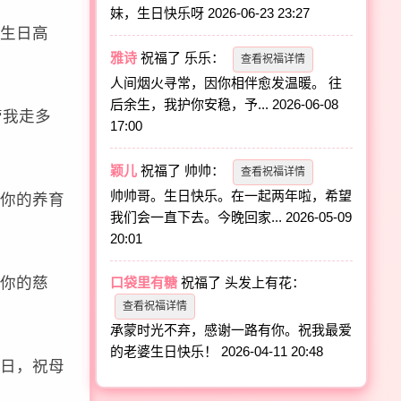
妹，生日快乐呀
2026-06-23 23:27
生日高
雅诗
祝福了
乐乐
：
查看祝福详情
人间烟火寻常，因你相伴愈发温暖。 往
后余生，我护你安稳，予...
2026-06-08
管我走多
17:00
颖儿
祝福了
帅帅
：
查看祝福详情
帅帅哥。生日快乐。在一起两年啦，希望
你的养育
我们会一直下去。今晚回家...
2026-05-09
20:01
你的慈
口袋里有糖
祝福了
头发上有花
：
查看祝福详情
承蒙时光不弃，感谢一路有你。祝我最爱
的老婆生日快乐！
2026-04-11 20:48
日，祝母