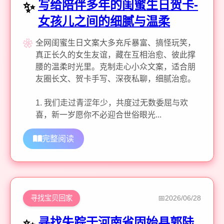
写给陪伴多年的闺蜜生日贺卡-
女孩儿之间的细腻与温柔
全网闺蜜生日文案大多充斥暴富、搞怪玩笑，
真正长久的女生友谊，藏在互相治愈、彼此撑
腰的温柔时光里。克制走心小众文案，适合朋
友圈长文、贺卡手写、深夜私聊，细腻治愈。
1. 我们走过青涩年少，共度过无数委屈与欢
喜，新一岁愿你不必迎合世俗眼光...
完整阅读
寻找宝贝回家
2026/06/28
寻找失踪于河南省固始县郭陆