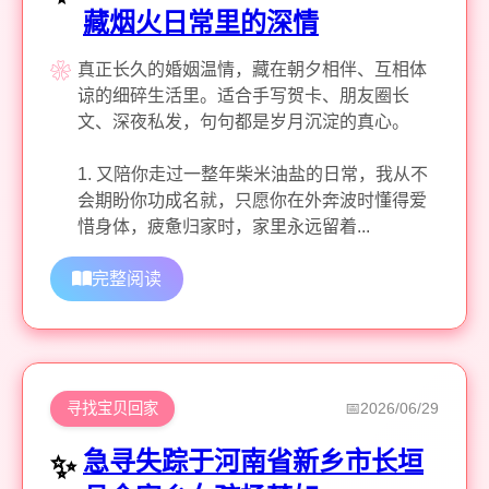
藏烟火日常里的深情
真正长久的婚姻温情，藏在朝夕相伴、互相体
谅的细碎生活里。适合手写贺卡、朋友圈长
文、深夜私发，句句都是岁月沉淀的真心。
1. 又陪你走过一整年柴米油盐的日常，我从不
会期盼你功成名就，只愿你在外奔波时懂得爱
惜身体，疲惫归家时，家里永远留着...
完整阅读
寻找宝贝回家
2026/06/29
急寻失踪于河南省新乡市长垣