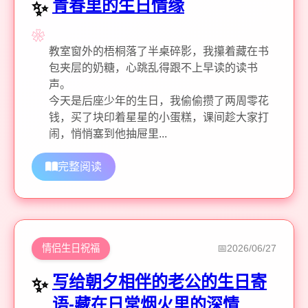
青春里的生日情缘
教室窗外的梧桐落了半桌碎影，我攥着藏在书
包夹层的奶糖，心跳乱得跟不上早读的读书
声。
今天是后座少年的生日，我偷偷攒了两周零花
钱，买了块印着星星的小蛋糕，课间趁大家打
闹，悄悄塞到他抽屉里...
完整阅读
情侣生日祝福
2026/06/27
写给朝夕相伴的老公的生日寄
语-藏在日常烟火里的深情