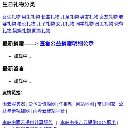
生日礼物分类
女生礼物
男生礼物
长辈礼物
儿童礼物
男友礼物
女友礼物
老
婆礼物
老公礼物
儿子礼物
女儿礼物
同学礼物
员工礼物
爸爸
礼物
妈妈礼物
同事礼物
最新捐赠——>
查看公益捐赠明细公示
加载中...
最新留言
加载中...
友情链接：
雨云服务器
|
爱予爱资源网
|
任推帮
|
网站地图
|
宝贝回家
|
公
益寻亲祝福网
|
雨泽云建站平台
|
本站由雨云提供计算服务
|
本站由多吉云提供CDN服务
|