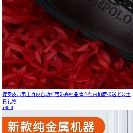
保罗皮带男士真皮自动扣腰带高档品牌商务内扣腰带送老公生
日礼物
¥98.8