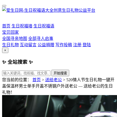
首页
生日祝福墙
生日祝福语
宝贝回家
全国寻亲地图
全部寻人启事
生日礼物
互动留言
公益捐赠
写作投稿
注册
登陆
×
✨ 全站搜索 ✨
开始搜索
您当前的位置：
首页
>
送给老公
>
520情人节生日礼物一键开
盖保温杯男士单手开盖不锈钢户外送老公 — 送给老公的生日
礼物！