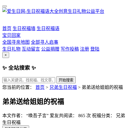
首页
生日祝福墙
生日祝福语
宝贝回家
全国寻亲地图
全部寻人启事
生日礼物
互动留言
公益捐赠
写作投稿
注册
登陆
×
✨ 全站搜索 ✨
开始搜索
您当前的位置：
首页
>
兄弟生日祝福
>
弟弟送给姐姐的祝福
弟弟送给姐姐的祝福
本文作者： “唤吾子言”
爱友共阅读： 865 次
祝福分类： 兄弟
生日祝福