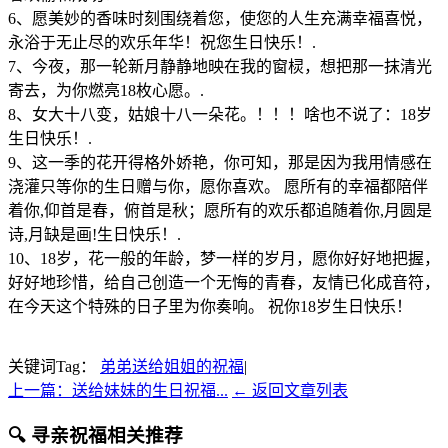
6、愿美妙的香味时刻围绕着您，使您的人生充满幸福喜悦，
永浴于无止尽的欢乐年华！祝您生日快乐！.
7、今夜，那一轮新月静静地映在我的窗棂，想把那一抹清光
寄去，为你燃亮18枚心愿。.
8、女大十八变，姑娘十八一朵花。！！！啥也不说了：18岁
生日快乐！.
9、这一季的花开得格外娇艳，你可知，那是因为我用情感在
浇灌只等你的生日赠与你，愿你喜欢。 愿所有的幸福都陪伴
着你,仰首是春，俯首是秋；愿所有的欢乐都追随着你,月圆是
诗,月缺是画!生日快乐！.
10、18岁，花一般的年龄，梦一样的岁月，愿你好好地把握，
好好地珍惜，给自己创造一个无悔的青春，友情已化成音符，
在今天这个特殊的日子里为你奏响。 祝你18岁生日快乐！
关键词Tag：
弟弟送给姐姐的祝福
|
上一篇：送给妹妹的生日祝福...
← 返回文章列表
🔍 寻亲祝福相关推荐