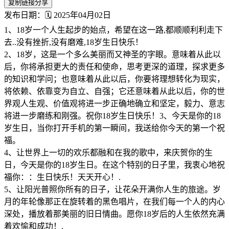
复制链接分享
发布日期：🗓️ 2025年04月02日
1、18岁一个人生起步的始点，希望在这一路,都顺顺利利走下
去..没有挫折,没有磨难,18岁生日快乐！
2、18岁，这是一个多么美丽而又神圣的字眼。意味着从此以
后，你将承担更大的责任和使命，思考更深的道理，探求更多
的知识和学问；也意味着从此以后，你要将理想转化为现实，
将依赖、依靠变为自立、自强；它还意味着从此以后，你的世
界观人生观、价值观将进一步正确地确立和坚定，毅力、意志
将进一步磨练和刚强。祝你18岁生日快乐！3、今天是你的18
岁生日，当你打开手机的第一瞬间，我送给你今天的第一个祝
福。
4、让世界上一切的欢乐都融和在我的歌中，来庆贺你的生
日，今天是你的18岁生日。在这个特别的日子里，我衷心地祝
福你：：生日快乐！天天开心！.
5、让阳光普照你所有的日子，让花朵开满你人生的旅途。岁
月的年轮像那正在旋转着的黑色唱片，在我们每一个人的内心
深处，播放着那美丽的旧日情曲。愿你18岁后的人生依然充满
着欢愉和成功！.