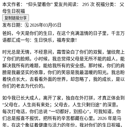
本文作者： “仰头望着你”
爱友共阅读： 295 次
祝福分类： 父
母生日祝福
复制链接分享
发布日期：🗓️ 2026年03月05日
爸妈，今天是你们的生日，在这个充满温情的日子里，千言万
语都汇成一句：生日快乐，福寿安康！
时光总是无情，不经意间，霜雪染白了你们的双鬓，皱纹爬上
了你们的脸颊。小时候，我总觉得父母是无所不能的超人，能
解决我所有的难题，能给我所有的安全感。那时候，你们的肩
膀是我最坚实的依靠，你们的笑容是我最温暖的阳光。我总盼
着快点长大，去看看外面的世界，却忽略了，我的成长，是以
你们的老去为代价的。
如今我已长大成人，离开了家，独自在外打拼，才真正体会到
“父母在，人生尚有来处；父母去，人生只剩归途” 的深意。
每次打电话，你们总说 “一切都好，别担心”，可我知道，你
们总是报喜不报忧，把所有的辛苦都藏在心里。2026 年是马
年，在这个象征着健康与活力的年份，我对你们的生日祝福，