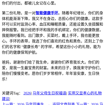
你们的付出，都被儿女记在心里。
第二份礼物，是一对
智能健康手环
。随着年纪增长，你们的身
体机能渐渐下降，我又不在身边，总担心你们的健康。这款手
环可以实时监测心率、血压和睡眠质量，还能设置久坐提醒和
摔倒报警。我已经把手环和我的手机绑定，你们的健康数据，
我能随时看到。出门散步、买菜时，戴上手环，我也能更放
心。手环的表带，我选了你们喜欢的红色和黑色，还刻上了你
们的名字和 “健康长寿” 的字样，希望这份小小的礼物，能为
你们的健康保驾护航。
爸妈，谢谢你们给了我生命，谢谢你们养育我长大。你们的
爱，是我一生最宝贵的财富。未来的日子，换我来守护你们，
陪你们慢慢变老。愿你们岁岁常相伴，年年皆安康，生日快
乐！
关键词Tag：
2026
|
马年父母生日祝福语
|
实用又显孝心的礼物
建议
|
上一篇：2026 马年同事生...
← 返回文章列表
下一篇：2026 马