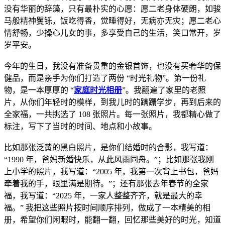
没有华丽的辞藻，只有最朴实的心愿：愿二老身体硬朗，如骏
马般精神矍铄，饭吃得香，觉睡得好，无病亦无灾；愿二老心
情舒畅，少操心儿女的事，多享受自己的生活，笑口常开，岁
岁平安。
今年的生日，我没有准备贵重的金银首饰，也没有买奢华的保
健品，而是亲手为你们打造了两份 “时光礼物”。第一份礼
物，是一本厚厚的 “
家庭时光相册
”。我翻遍了家里的老照
片，从你们年轻时的模样，到我儿时的蹒跚学步，再到后来的
全家福，一共挑选了 108 张照片。每一张照片，我都精心做了
标注，写下了当时的时间、地点和小故事。
比如那张泛黄的黑白照片，是你们结婚时的合影，我写道：
“1990 年，爸妈新婚快乐，从此风雨同舟。”；比如那张我刚
上小学的照片，我写道：“2005 年，我第一次背上书包，爸妈
牵着我的手，眼里满是期待。”；还有那张去年春节的全家
福，我写道：“2025 年，一家人整整齐齐，就是最大的幸
福。” 我把这些照片按时间顺序排列，做成了一本精美的相
册，希望你们闲暇时，能翻一翻，回忆那些美好的时光，知道