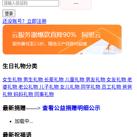
---
登录
还没账号？立即注册
生日礼物分类
女生礼物
男生礼物
长辈礼物
儿童礼物
男友礼物
女友礼物
老
婆礼物
老公礼物
儿子礼物
女儿礼物
同学礼物
员工礼物
爸爸
礼物
妈妈礼物
同事礼物
最新捐赠——>
查看公益捐赠明细公示
加载中...
最新祝福语