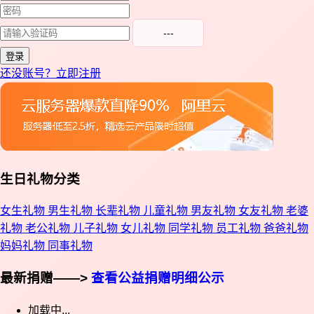
---
登录
还没账号？立即注册
生日礼物分类
女生礼物
男生礼物
长辈礼物
儿童礼物
男友礼物
女友礼物
老婆
礼物
老公礼物
儿子礼物
女儿礼物
同学礼物
员工礼物
爸爸礼物
妈妈礼物
同事礼物
最新捐赠——>
查看公益捐赠明细公示
加载中...